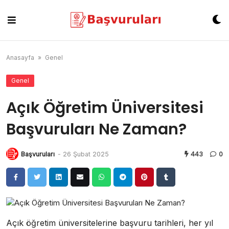
Skip
to
content
Anasayfa
»
Genel
Genel
Açık Öğretim Üniversitesi
Başvuruları Ne Zaman?
Başvuruları
-
26 Şubat 2025
443
0
Açık öğretim üniversitelerine başvuru tarihleri, her yıl