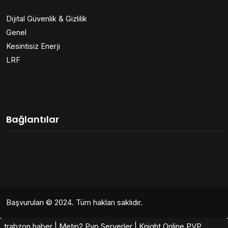
Dijital Güvenlik & Gizlilik
Genel
Kesintisiz Enerji
LRF
Bağlantılar
Başvuruları
© 2024. Tüm hakları saklıdır.
trabzon haber
|
Metin2 Pvp Serverler
|
Knight Online PVP