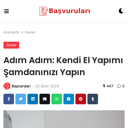
Skip
to
content
Anasayfa
»
Genel
Genel
Adım Adım: Kendi El Yapımı
Şamdanınızı Yapın
Başvuruları
-
22 Ekim 2025
447
0