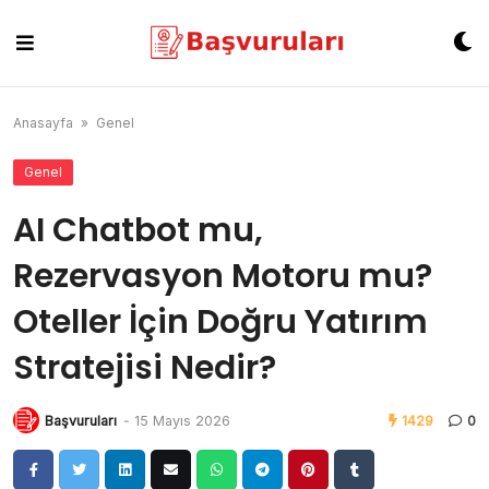
Skip
to
content
Anasayfa
»
Genel
Genel
AI Chatbot mu,
Rezervasyon Motoru mu?
Oteller İçin Doğru Yatırım
Stratejisi Nedir?
Başvuruları
-
15 Mayıs 2026
1429
0