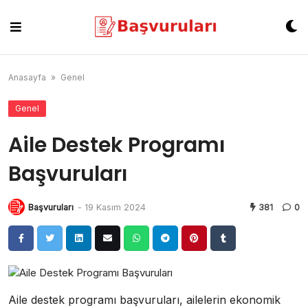
Skip
to
content
Anasayfa
»
Genel
Genel
Aile Destek Programı
Başvuruları
Başvuruları
-
19 Kasım 2024
381
0
Aile destek programı başvuruları, ailelerin ekonomik