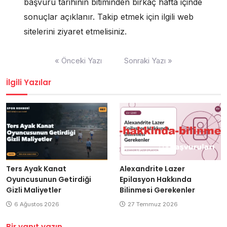
başvuru tarihinin bitiminden birkaç hafta içinde
sonuçlar açıklanır. Takip etmek için ilgili web
sitelerini ziyaret etmelisiniz.
Yazı
« Önceki Yazı
Sonraki Yazı »
gezinmesi
İlgili Yazılar
Ters Ayak Kanat
Alexandrite Lazer
Oyuncusunun Getirdiği
Epilasyon Hakkında
Gizli Maliyetler
Bilinmesi Gerekenler
6 Ağustos 2026
27 Temmuz 2026
Bir yanıt yazın