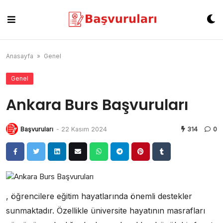
Skip
to
content
Anasayfa
»
Genel
Genel
Ankara Burs Başvuruları
Başvuruları
-
22 Kasım 2024
314
0
, öğrencilere eğitim hayatlarında önemli destekler
sunmaktadır. Özellikle üniversite hayatının masrafları