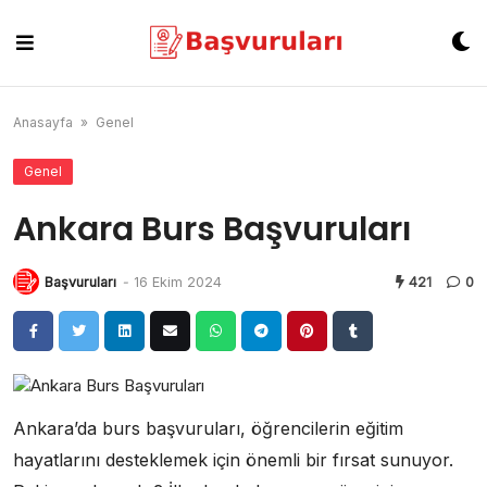
Skip
to
content
Anasayfa
»
Genel
Genel
Ankara Burs Başvuruları
Başvuruları
-
16 Ekim 2024
421
0
Ankara’da burs başvuruları, öğrencilerin eğitim
hayatlarını desteklemek için önemli bir fırsat sunuyor.