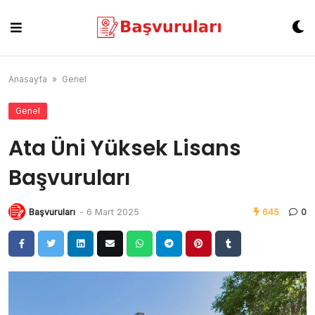
Skip
to
content
Anasayfa
»
Genel
Genel
Ata Üni Yüksek Lisans
Başvuruları
Başvuruları
-
6 Mart 2025
645
0