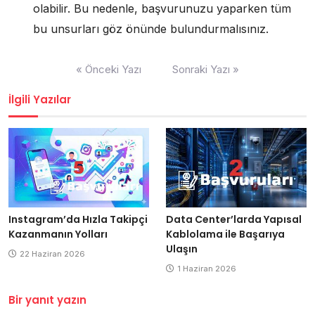
olabilir. Bu nedenle, başvurunuzu yaparken tüm
bu unsurları göz önünde bulundurmalısınız.
Yazı
« Önceki Yazı
Sonraki Yazı »
gezinmesi
İlgili Yazılar
Data Center’larda Yapısal
Instagram’da Hızla Takipçi
Kablolama ile Başarıya
Kazanmanın Yolları
Ulaşın
22 Haziran 2026
1 Haziran 2026
Bir yanıt yazın