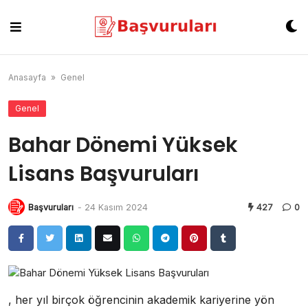
Skip
to
content
Anasayfa
»
Genel
Genel
Bahar Dönemi Yüksek
Lisans Başvuruları
Başvuruları
-
24 Kasım 2024
427
0
, her yıl birçok öğrencinin akademik kariyerine yön