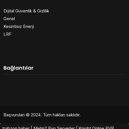
Dijital Güvenlik & Gizlilik
Genel
Kesintisiz Enerji
LRF
Bağlantılar
Başvuruları
© 2024. Tüm hakları saklıdır.
trabzon haber
|
Metin2 Pvp Serverler
|
Knight Online PVP