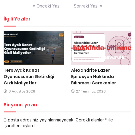
Yazı
« Önceki Yazı
Sonraki Yazı »
gezinmesi
İlgili Yazılar
Ters Ayak Kanat
Alexandrite Lazer
Oyuncusunun Getirdiği
Epilasyon Hakkında
Gizli Maliyetler
Bilinmesi Gerekenler
6 Ağustos 2026
27 Temmuz 2026
Bir yanıt yazın
E-posta adresiniz yayınlanmayacak.
Gerekli alanlar
*
ile
işaretlenmişlerdir