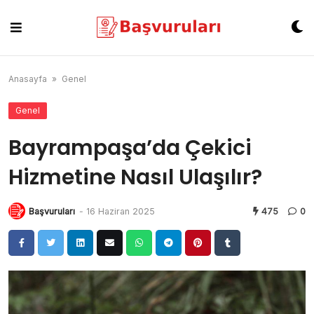
Skip
to
content
Anasayfa
»
Genel
Genel
Bayrampaşa’da Çekici
Hizmetine Nasıl Ulaşılır?
Başvuruları
-
16 Haziran 2025
475
0