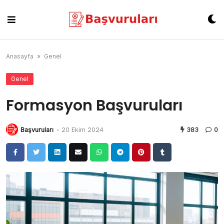
Skip
to
content
Anasayfa
»
Genel
Genel
Formasyon Başvuruları
Başvuruları
-
20 Ekim 2024
383
0