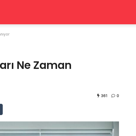
anıyor
ları Ne Zaman
361
0