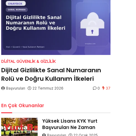
DIJITAL GÜVENLIK & GIZLILIK
Dijital Gizlilikte Sanal Numaranın
Rolü ve Doğru Kullanım İlkeleri
Başvuruları
22 Temmuz 2026
0
37
En Çok Okunanlar
Yüksek Lisans KYK Yurt
Başvuruları Ne Zaman
Başvuruları
22 Ocak 2025