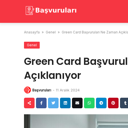
Skip
to
content
Anasayfa
»
Genel
»
Green Card Başvuruları Ne Zaman Açıkl
Genel
Green Card Başvuru
Açıklanıyor
Başvuruları
-
11 Aralık 2024