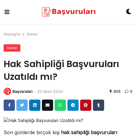
Skip
to
content
Anasayfa
»
Genel
Genel
Hak Sahipliği Başvuruları
Uzatıldı mı?
Başvuruları
-
20 Ekim 2024
405
0
Son günlerde birçok kişi
hak sahipliği başvuruları