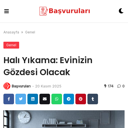
Skip
to
content
Anasayfa
»
Genel
Genel
Halı Yıkama: Evinizin
Gözdesi Olacak
Başvuruları
-
20 Kasım 2025
174
0