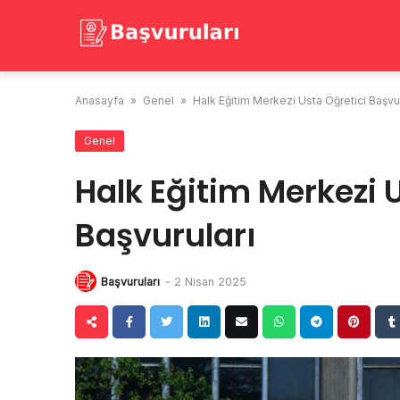
Skip
to
content
Anasayfa
»
Genel
»
Halk Eğitim Merkezi Usta Öğretici Başvur
Genel
Halk Eğitim Merkezi 
Başvuruları
Başvuruları
-
2 Nisan 2025