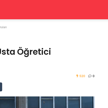
uları
Usta Öğretici
520
0