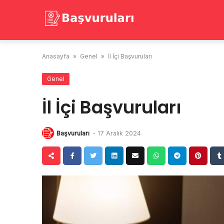
Skip
to
content
Anasayfa
»
Genel
»
İl İçi Başvuruları
Genel
İl İçi Başvuruları
Başvuruları
-
17 Aralık 2024