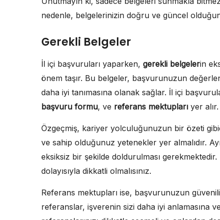
Unutmayın ki, sadece belgeleri sunmakla bitmez; 
nedenle, belgelerinizin doğru ve güncel olduğu
Gerekli Belgeler
İl içi başvuruları yaparken,
gerekli belgeler
in ek
önem taşır. Bu belgeler, başvurunuzun değerlendi
daha iyi tanımasına olanak sağlar. İl içi başvuru
başvuru formu
, ve
referans mektupları
yer alır.
Özgeçmiş, kariyer yolculuğunuzun bir özeti gibi
ve sahip olduğunuz yetenekler yer almalıdır. Ay
eksiksiz bir şekilde doldurulması gerekmektedir.
dolayısıyla dikkatli olmalısınız.
Referans mektupları ise, başvurunuzun güvenilirl
referanslar, işverenin sizi daha iyi anlamasına 