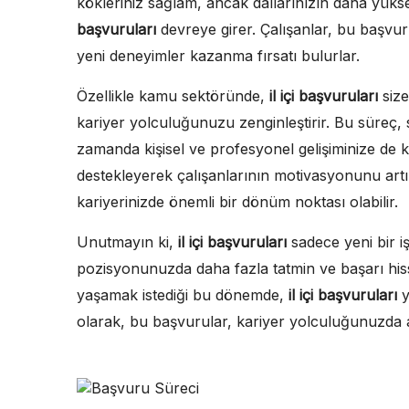
kökleriniz sağlam, ancak dallarınızın daha yüks
başvuruları
devreye girer. Çalışanlar, bu başvur
yeni deneyimler kazanma fırsatı bulurlar.
Özellikle kamu sektöründe,
il içi başvuruları
size
kariyer yolculuğunuzu zenginleştirir. Bu süreç
zamanda kişisel ve profesyonel gelişiminize de k
destekleyerek çalışanlarının motivasyonunu art
kariyerinizde önemli bir dönüm noktası olabilir.
Unutmayın ki,
il içi başvuruları
sadece yeni bir 
pozisyonunuzda daha fazla tatmin ve başarı hissi
yaşamak istediği bu dönemde,
il içi başvuruları
y
olarak, bu başvurular, kariyer yolculuğunuzda a