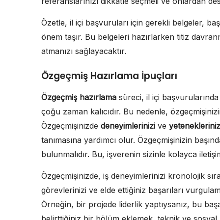
referanslarınızı dikkatle seçmeli ve onlardan d
Özetle, il içi başvuruları için gerekli belgeler,
önem taşır. Bu belgeleri hazırlarken titiz davr
atmanızı sağlayacaktır.
Özgeçmiş Hazırlama İpuçları
Özgeçmiş hazırlama
süreci, il içi başvurularında
çoğu zaman kalıcıdır. Bu nedenle, özgeçmişinizin
Özgeçmişinizde
deneyimlerinizi
ve
yetenekleriniz
tanımasına yardımcı olur. Özgeçmişinizin başında, 
bulunmalıdır. Bu, işverenin sizinle kolayca iletişi
Özgeçmişinizde, iş deneyimlerinizi kronolojik sır
görevlerinizi ve elde ettiğiniz başarıları vurgula
Örneğin, bir projede liderlik yaptıysanız, bu baş
belirttiğiniz bir bölüm eklemek, teknik ve sosyal