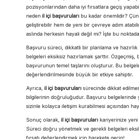
pozisyonlarından daha iyi fırsatlara geçiş yapabil
neden
il içi başvuruları
bu kadar önemlidir? Çünk
geliştirebilir hem de yeni bir çevreye adım atabi
aslında herkesin hayali değil mi? İşte bu noktad
Başvuru süreci, dikkatli bir planlama ve hazırlık 
belgeleri eksiksiz hazırlamak şarttır. Özgeçmiş,
başvurunun temel taşlarını oluşturur. Bu belge
değerlendirilmesinde büyük bir etkiye sahiptir.
Ayrıca,
il içi başvuruları
sürecinde dikkat edilmesi
bilgilerinin doğruluğudur. Başvuru belgelerinde ye
sizinle kolayca iletişim kurabilmesi açısından h
Sonuç olarak,
il içi başvuruları
kariyerinize yeni
Süreci doğru yönetmek ve gerekli belgeleri eksi
fırsatı değerlendirmek için harekete geçin!