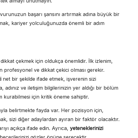
estek almayı unutmayın.
 başvurunuzun başarı şansını artırmak adına büyük bir
anmak, kariyer yolculuğunuzda önemli bir adım
 dikkat çekmek için oldukça önemlidir. İlk izlenim,
 profesyonel ve dikkat çekici olması gerekir.
i
net bir şekilde ifade etmek, işverenin sizi
adınız ve iletişim bilgilerinizin yer aldığı bir bölüm
m kurabilmesi için kritik öneme sahiptir.
ayla belirtmekte fayda var. Her pozisyon için,
mak, sizi diğer adaylardan ayıran bir faktör olacaktır.
arıyı açıkça ifade edin. Ayrıca,
yeteneklerinizi
 becerilerinizi gözler önüne serecektir.