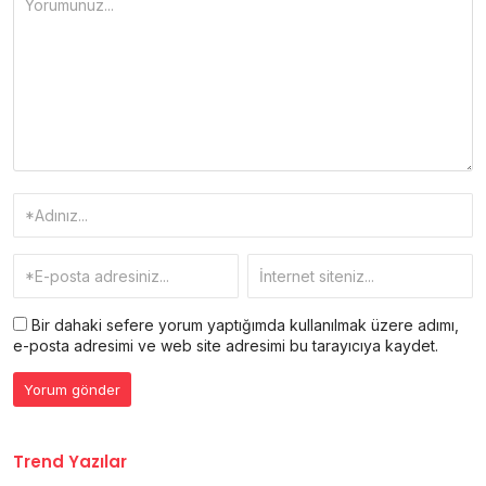
Bir dahaki sefere yorum yaptığımda kullanılmak üzere adımı,
e-posta adresimi ve web site adresimi bu tarayıcıya kaydet.
Trend Yazılar