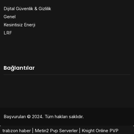
Dijital Güvenlik & Gizlilik
Genel
Kesintisiz Enerji
LRF
Bağlantılar
Başvuruları
© 2024. Tüm hakları saklıdır.
trabzon haber
|
Metin2 Pvp Serverler
|
Knight Online PVP