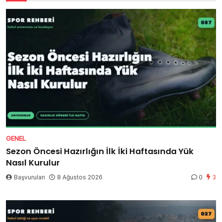
GENEL
Sezon Öncesi Hazırlığın İlk İki Haftasında Yük
Nasıl Kurulur
Başvuruları
8 Ağustos 2026
0
3