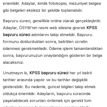
önemlidir. Adaylar, kimlik fotokopisi, mezuniyet belgesi
gibi belgeleri eksiksiz bir şekilde toplamalıdır.
Başvuru süreci, genellikle online olarak gerçekleştirilir.
Adaylar, ÖSYM’nin resmi web sitesine girerek
KPSS
başvuru süreci
adımlarını takip etmelidir. Başvuru
formunu doldurduktan sonra, belirtilen ücretin
ödenmesi gerekmektedir. Ödeme işlemi tamamlandıktan
sonra, başvurunuzun onaylandığını gösteren bir belge
alacaksınız.
Unutmayın ki,
KPSS başvuru süreci
her yıl belirli
tarihler arasında yapılır ve bu tarihler değişiklik
gösterebilir. Bu nedenle, güncel bilgileri takip etmek
oldukça önemlidir. Adayların, başvuru sürecinde
yaşanabilecek sorunları önlemek için gerekli tüm