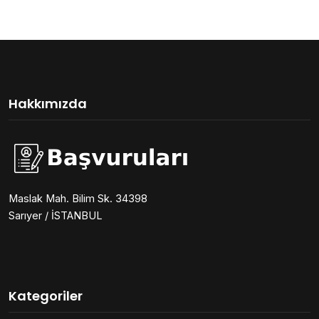
Hakkımızda
Maslak Mah. Bilim Sk. 34398
Sarıyer / İSTANBUL
Kategoriler