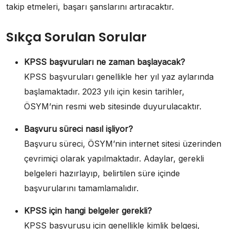
takip etmeleri, başarı şanslarını artıracaktır.
Sıkça Sorulan Sorular
KPSS başvuruları ne zaman başlayacak?
KPSS başvuruları genellikle her yıl yaz aylarında
başlamaktadır. 2023 yılı için kesin tarihler,
ÖSYM’nin resmi web sitesinde duyurulacaktır.
Başvuru süreci nasıl işliyor?
Başvuru süreci, ÖSYM’nin internet sitesi üzerinden
çevrimiçi olarak yapılmaktadır. Adaylar, gerekli
belgeleri hazırlayıp, belirtilen süre içinde
başvurularını tamamlamalıdır.
KPSS için hangi belgeler gerekli?
KPSS başvurusu için genellikle kimlik belgesi,