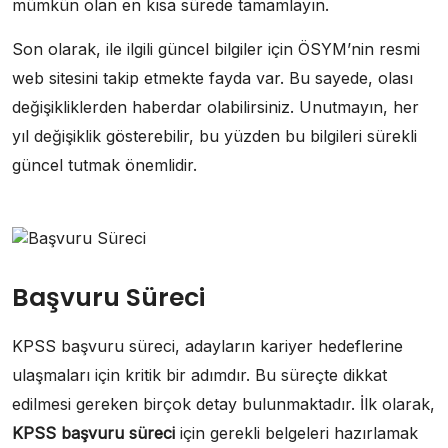
mümkün olan en kısa sürede tamamlayın.
Son olarak, ile ilgili güncel bilgiler için ÖSYM’nin resmi
web sitesini takip etmekte fayda var. Bu sayede, olası
değişikliklerden haberdar olabilirsiniz. Unutmayın, her
yıl değişiklik gösterebilir, bu yüzden bu bilgileri sürekli
güncel tutmak önemlidir.
Başvuru Süreci
KPSS başvuru süreci, adayların kariyer hedeflerine
ulaşmaları için kritik bir adımdır. Bu süreçte dikkat
edilmesi gereken birçok detay bulunmaktadır. İlk olarak,
KPSS başvuru süreci
için gerekli belgeleri hazırlamak