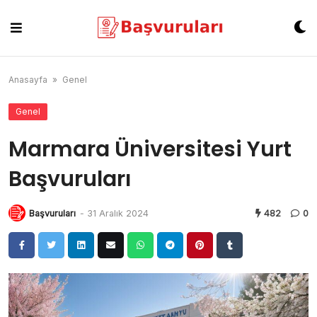
Skip
to
content
Anasayfa
»
Genel
Genel
Marmara Üniversitesi Yurt
Başvuruları
Başvuruları
-
31 Aralık 2024
482
0