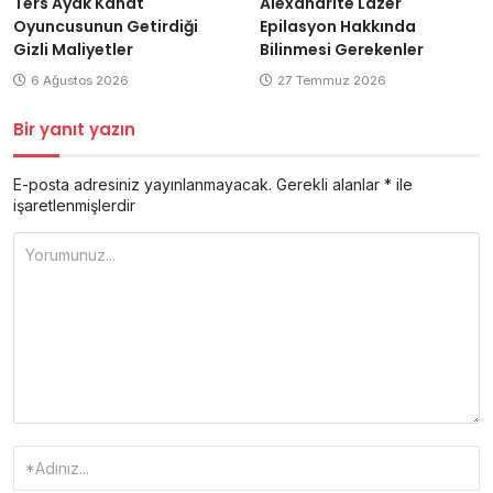
Ters Ayak Kanat
Alexandrite Lazer
Oyuncusunun Getirdiği
Epilasyon Hakkında
Gizli Maliyetler
Bilinmesi Gerekenler
6 Ağustos 2026
27 Temmuz 2026
Bir yanıt yazın
E-posta adresiniz yayınlanmayacak.
Gerekli alanlar
*
ile
işaretlenmişlerdir