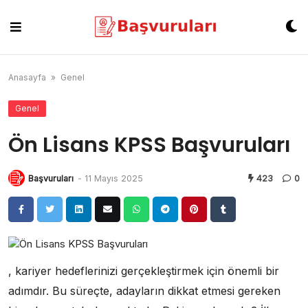
Skip
to
content
Anasayfa
»
Genel
Genel
Ön Lisans KPSS Başvuruları
Başvuruları
-
11 Mayıs 2025
423
0
, kariyer hedeflerinizi gerçekleştirmek için önemli bir
adımdır. Bu süreçte, adayların dikkat etmesi gereken