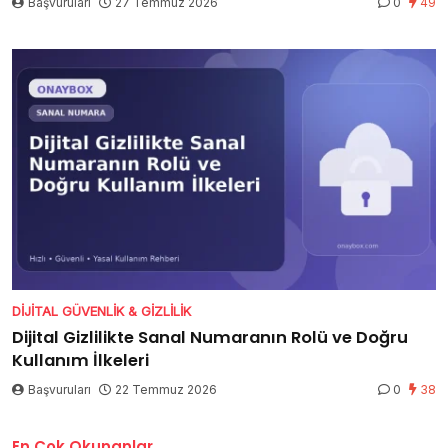
Başvuruları
27 Temmuz 2026
0
49
DIJITAL GÜVENLIK & GIZLILIK
Dijital Gizlilikte Sanal Numaranın Rolü ve Doğru
Kullanım İlkeleri
Başvuruları
22 Temmuz 2026
0
38
En Çok Okunanlar