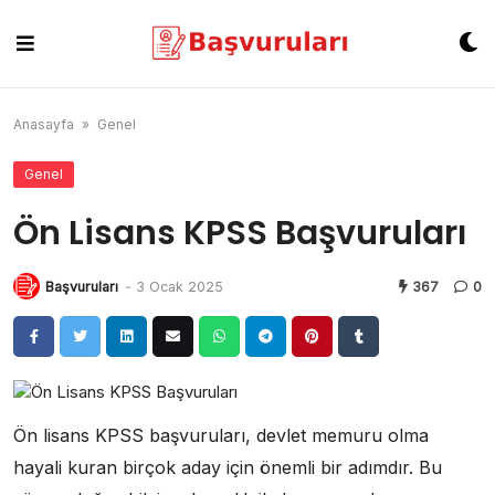
Skip
to
content
Anasayfa
»
Genel
Genel
Ön Lisans KPSS Başvuruları
Başvuruları
-
3 Ocak 2025
367
0
Ön lisans KPSS başvuruları, devlet memuru olma
hayali kuran birçok aday için önemli bir adımdır. Bu