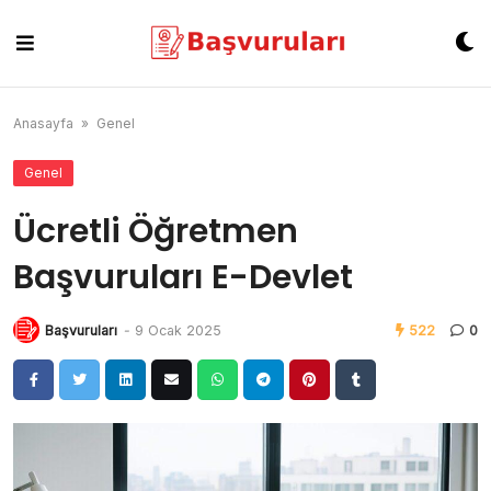
Skip
to
content
Anasayfa
»
Genel
Genel
Ücretli Öğretmen
Başvuruları E-Devlet
Başvuruları
-
9 Ocak 2025
522
0