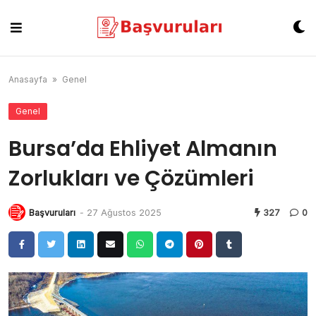
Skip
to
content
Anasayfa
»
Genel
Genel
Bursa’da Ehliyet Almanın
Zorlukları ve Çözümleri
Başvuruları
-
27 Ağustos 2025
327
0